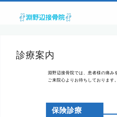
コ
ン
テ
ン
ツ
へ
ス
キ
診療案内
ッ
プ
淵野辺接骨院では、患者様の痛み
ご来院心よりお待ちしております
保険診療